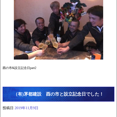
酉の市&設立記念日part2
（有)茅都建設 酉の市と設立記念日でした！
投稿日
2019年11月9日