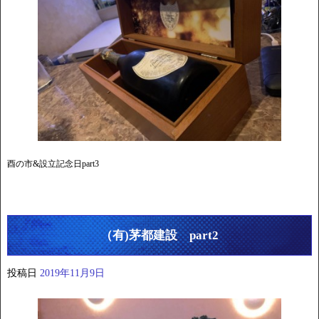
酉の市&設立記念日part3
（有)茅都建設 part2
投稿日
2019年11月9日