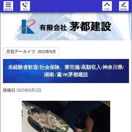
月別アーカイブ:
2025年8月
未経験者歓迎/社会保険、寮完備/高額収入/神奈川県/
湘南 /鳶/㈲茅都建設
投稿日
2025年8月2日