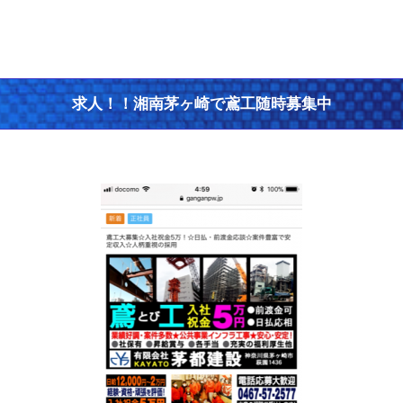
求人！！湘南茅ヶ崎で鳶工随時募集中