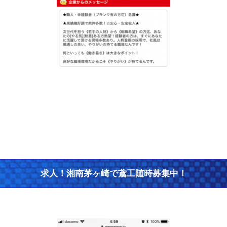
求人！湘南茅ヶ崎で鳶工随時募集中！