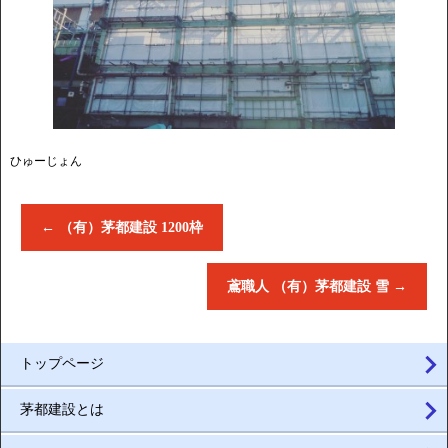
ひゅーじょん
←
（有）茅都建設 1200枠
鳶職人 （有）茅都建設 雪
→
トップページ
茅都建設とは